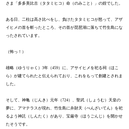
さま「多多美比古（タタミヒコ）命（のみこと）」の姪でした。
ある日、二柱は高さ比べをし、負けたタタミヒコが怒って、アザ
イヒメの首を斬ったところ、その首が琵琶湖に落ちて竹生島にな
ったされています。
（怖っ！）
雄略（ゆうりゃく）3年（459）に、アサイヒメを祀る祠（ほこ
ら）が建てられたと伝えられており、これをもって創建とされま
した。
そして、神亀（じんき）元年（724）、聖武（しょうむ）天皇の
夢に、アマテラスが現れ、竹生島に弁財天（べんざいてん）を祀
るよう神託（しんたく）があり、宝厳寺（ほうごんじ）を開かせ
たそうです。