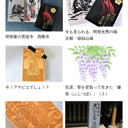
今も見られる、明智光秀の城
明智家の菩提寺 西教寺
京都・福知山城
今！アマビエでしょ！？
生涯、罪を背負って生きた「藤
壺（ふじつぼ）」（２）