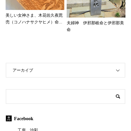
美しい女神さま、木花佐久夜毘
売（コノハナサクヤヒメ）命...
夫婦神 伊邪那岐命と伊邪那美
命
アーカイブ
Facebook
工房 沙彩