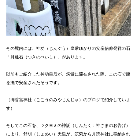
その境内には、神功（じんぐう）皇后ゆかりの安産信仰発祥の石
「月延石（つきのべいし）」があります。
以前もご紹介した神功皇后が、筑紫に滞在された際、この石で腹
を撫で安産されたそうです。
（御香宮神社（ごこうのみやじんじゃ）のブログで紹介していま
す）
そしてこの石を、ツクヨミの神託（しんたく：神さまのお告げ）
により、舒明（じょめい）天皇が、筑紫から月読神社に奉納され