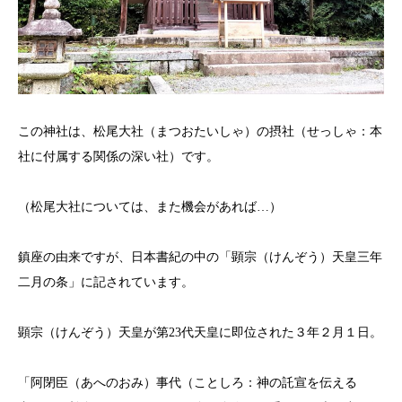
この神社は、松尾大社（まつおたいしゃ）の摂社（せっしゃ：本
社に付属する関係の深い社）です。
（松尾大社については、また機会があれば…）
鎮座の由来ですが、日本書紀の中の「顕宗（けんぞう）天皇三年
二月の条」に記されています。
顕宗（けんぞう）天皇が第23代天皇に即位された３年２月１日。
「阿閉臣（あへのおみ）事代（ことしろ：神の託宣を伝える