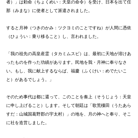
者）」は勅命（ちょくめい：天皇の命令）を受け、日本を出て任
那（みまな）に使者として派遣されました。
すると月神（つきのかみ：ツクヨミのことですね）が人間に憑依
（ひょうい：乗り移ること）し、言われました。
「我の祖先の高皇産霊（タカミムスビ）は、最初に天地が溶けあ
ったものを作った功績があります。民地を我・月神に奉りなさ
い。もし、我に献上するならば、福慶（ふくけい：めでたいこ
と）があるでしょう。」
そのため事代は都に還って、このことを奏上（そうじょう：天皇
に申し上げること）します。そして朝廷は「歌荒樔田（うたあら
すだ：山城国葛野郡の宇太村）」の地を、月の神へと奉り、そこ
に社を造営しました。