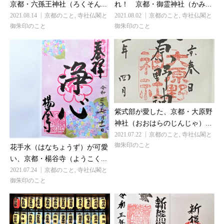
京都・六孫王神社（ろくそん...
れ！ 京都・御霊神社（かみ...
2021.08.14
京都のこと
,
寺社仏閣と
2021.08.02
京都のこと
,
寺社仏閣と
御朱印のこと
御朱印のこと
紫式部が愛した、京都・大原野
神社（おおはらのじんじゃ）...
2021.07.22
京都のこと
,
寺社仏閣と
御朱印のこと
花手水（はなちょうず）が可愛
い、京都・楊谷寺（ようこく...
2021.07.24
京都のこと
,
寺社仏閣と
御朱印のこと