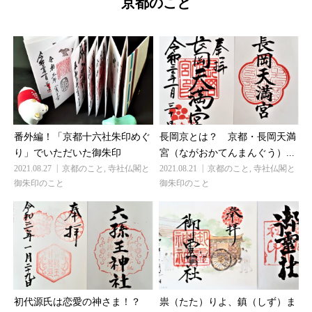
京都のこと
番外編！「京都十六社朱印めぐ
長岡京とは？ 京都・長岡天満
り」でいただいた御朱印
宮（ながおかてんまんぐう）...
2021.08.27
京都のこと
,
寺社仏閣と
2021.08.21
京都のこと
,
寺社仏閣と
御朱印のこと
御朱印のこと
初代源氏は恋愛の神さま！？
祟（たた）りよ、鎮（しず）ま