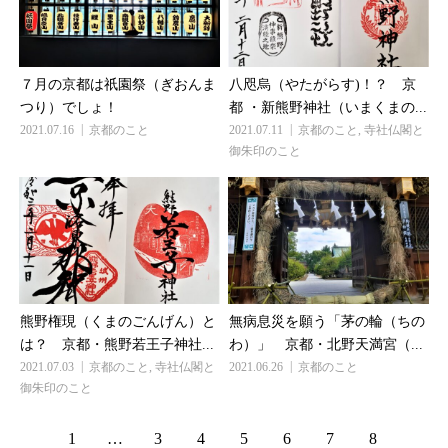
７月の京都は祇園祭（ぎおんま
八咫烏（やたがらす)！？ 京
つり）でしょ！
都 ・新熊野神社（いまくまの...
2021.07.16
京都のこと
2021.07.11
京都のこと
,
寺社仏閣と
御朱印のこと
熊野権現（くまのごんげん）と
無病息災を願う「茅の輪（ちの
は？ 京都・熊野若王子神社...
わ）」 京都・北野天満宮（...
2021.07.03
京都のこと
,
寺社仏閣と
2021.06.26
京都のこと
御朱印のこと
1
…
3
4
5
6
7
8